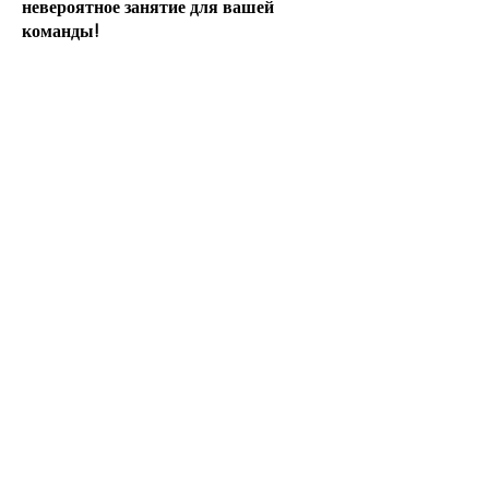
невероятное занятие для вашей
команды!
Узнайте, как получить сертификат
опекуна для аксолотля.
Свяжитесь с нами и узнайте, как
вместе мы можем изменить ситуацию.
КОНТАКТ