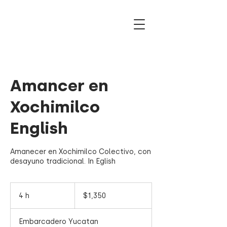
Amancer en
Xochimilco
English
Amanecer en Xochimilco Colectivo, con
desayuno tradicional. In Eglish
1,350
pesos
4 h
4
$1,350
mexicanos
h
Embarcadero Yucatan